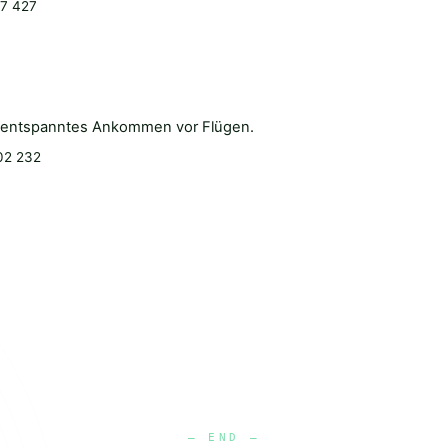
87 427
r entspanntes Ankommen vor Flügen.
02 232