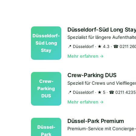
Düsseldorf-Süd Long Sta
Düsseldorf-
Spezialist für längere Aufenthalt
Süd Long
📍 Düsseldorf
· ★ 4.3
· ☎ 0211 26
Stay
Mehr erfahren →
Crew-Parking DUS
Crew-
Speziell für Crews und Vielflie
Parking
📍 Düsseldorf
· ★ 5
· ☎ 0211 4235
DUS
Mehr erfahren →
Düssel-Park Premium
Düssel-
Premium-Service mit Concierge-
Park