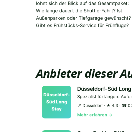
lohnt sich der Blick auf das Gesamtpaket:
Unsere Anbieter-Profile sind so strukturiert,
Parken am Flughafen Düsseldorf günstig zu
Wie lange dauert die Shuttle-Fahrt? Ist
dass diese Fragen ohne Telefonate
buchen heißt nicht, auf persönlichen Service
Außenparken oder Tiefgarage gewünscht?
beantwortet werden können. Und wer dann
Gibt es Frühstücks-Service für Frühflüge?
noch unsicher ist, findet beim jeweiligen
Anbieter dieser 
Düsseldorf-Süd Long
Düsseldorf-
Spezialist für längere Aufe
Süd Long
📍 Düsseldorf
· ★ 4.3
· ☎ 02
Stay
Mehr erfahren →