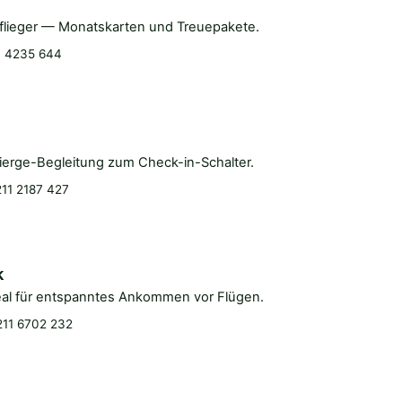
elflieger — Monatskarten und Treuepakete.
1 4235 644
m
ierge-Begleitung zum Check-in-Schalter.
11 2187 427
k
eal für entspanntes Ankommen vor Flügen.
11 6702 232