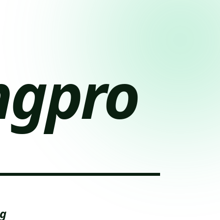
ngpro
ug