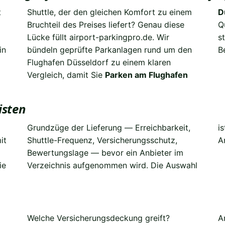
t
m
D
Q
s
in
en
B
Vergleich, damit Sie
Parken am Flughafen
isten
it
z,
A
ie
hl