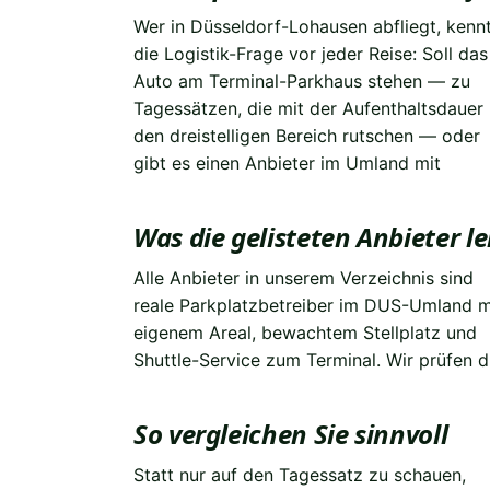
Wer in Düsseldorf-Lohausen abfliegt, kenn
Shuttle, der den gleichen Komfort zu eine
die Logistik-Frage vor jeder Reise: Soll das
Bruchteil des Preises liefert? Genau diese
Auto am Terminal-Parkhaus stehen — zu
Lücke füllt airport-parkingpro.de. Wir
Tagessätzen, die mit der Aufenthaltsdauer 
bündeln geprüfte Parkanlagen rund um d
den dreistelligen Bereich rutschen — oder
Flughafen Düsseldorf zu einem klaren
gibt es einen Anbieter im Umland mit
Was die gelisteten Anbieter le
Alle Anbieter in unserem Verzeichnis sind
Grundzüge der Lieferung — Erreichbarkeit,
ist bewusst konservativ: lieber vier solide
reale Parkplatzbetreiber im DUS-Umland m
Shuttle-Frequenz, Versicherungsschut
eigenem Areal, bewachtem Stellplatz und
Bewertungslage — bevor ein Anbieter im
Shuttle-Service zum Terminal. Wir prüfen d
Verzeichnis aufgenommen wird. Die Auswa
So vergleichen Sie sinnvoll
Statt nur auf den Tagessatz zu schauen,
Welche Versicherungsdeckung greift?
Anbieter direkte Kontaktwege — denn beim