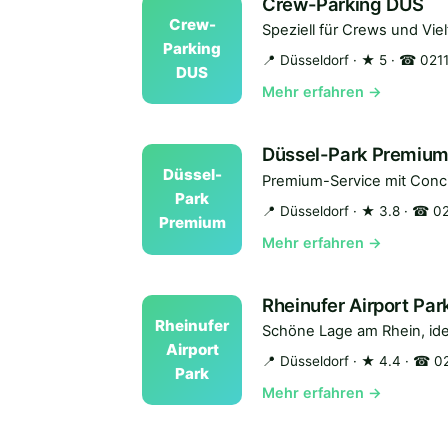
Crew-Parking DUS
Crew-
Speziell für Crews und Vi
Parking
📍 Düsseldorf
· ★ 5
· ☎ 021
DUS
Mehr erfahren →
Düssel-Park Premiu
Düssel-
Premium-Service mit Conc
Park
📍 Düsseldorf
· ★ 3.8
· ☎ 02
Premium
Mehr erfahren →
Rheinufer Airport Par
Rheinufer
Schöne Lage am Rhein, id
Airport
📍 Düsseldorf
· ★ 4.4
· ☎ 02
Park
Mehr erfahren →